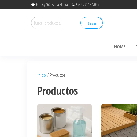
Fitz Roy 460, Bahia Blanca
+54 9 2914 377095
Buscar
de
HOME
Inicio
/ Productos
Productos