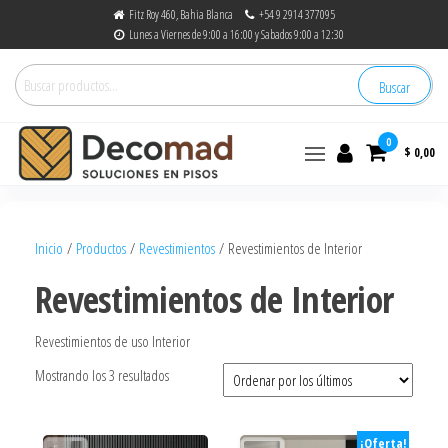
Fitz Roy 460, Bahia Blanca
+54 9 2914 377095
Lunes a Viernes de 9:00 a 16:00 y Sabados 9:00 a 12:30
Buscar
0
$ 0,00
decomad
Soluciones en Pisos
Inicio
/
Productos
/
Revestimientos
/ Revestimientos de Interior
Revestimientos de Interior
Revestimientos de uso Interior
Mostrando los 3 resultados
¡Oferta!