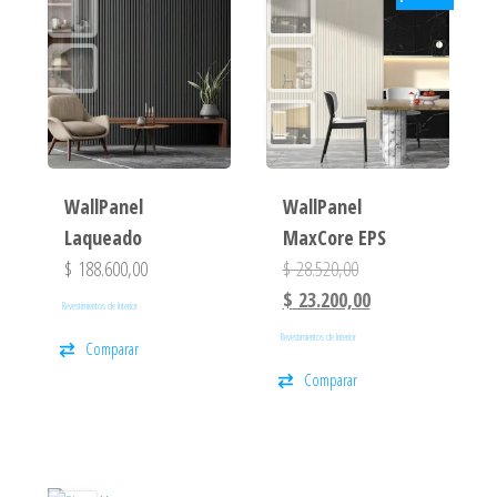
WallPanel
WallPanel
Laqueado
MaxCore EPS
$
188.600,00
$
28.520,00
$
23.200,00
Revestimientos de Interior
Revestimientos de Interior
Comparar
Comparar