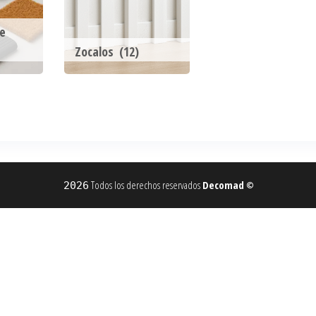
e
Zocalos
(12)
Todos los derechos reservados
Decomad
2026
©