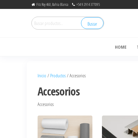
Fitz Roy 460, Bahia Blanca
+54 9 2914 377095
Buscar
de
HOME
Inicio
/
Productos
/ Accesorios
Accesorios
Accesorios