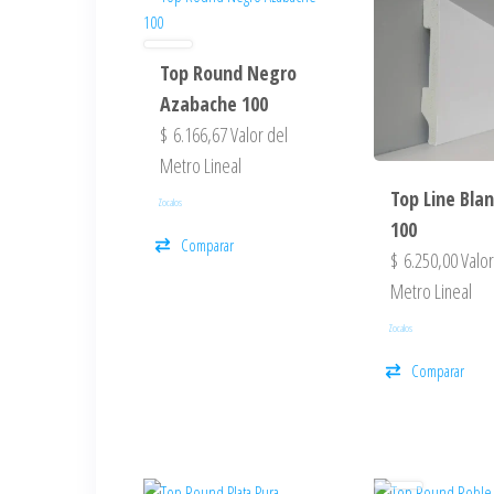
Top Round Negro
Azabache 100
$
6.166,67
Valor del
Metro Lineal
Top Line Bla
Zocalos
100
Comparar
$
6.250,00
Valor
Metro Lineal
Zocalos
Comparar