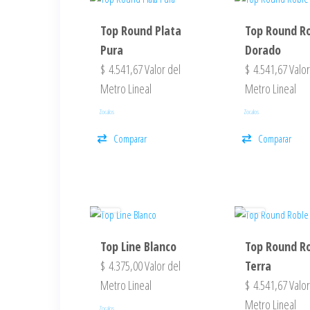
Top Round Plata
Top Round R
Pura
Dorado
$
4.541,67
Valor del
$
4.541,67
Valor
Metro Lineal
Metro Lineal
Zocalos
Zocalos
Comparar
Comparar
Top Line Blanco
Top Round R
$
4.375,00
Valor del
Terra
Metro Lineal
$
4.541,67
Valor
Metro Lineal
Zocalos