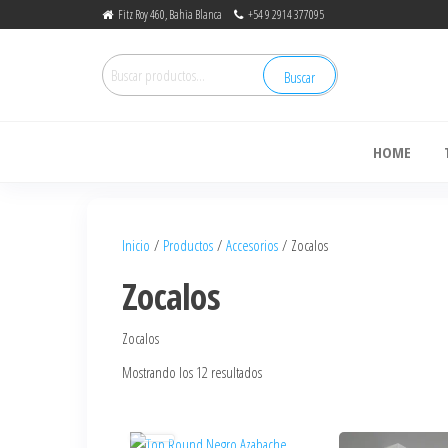
Fitz Roy 460, Bahia Blanca
+54 9 2914 377095
Buscar
de
HOME
Inicio
/
Productos
/
Accesorios
/ Zocalos
Zocalos
Zocalos
Mostrando los 12 resultados