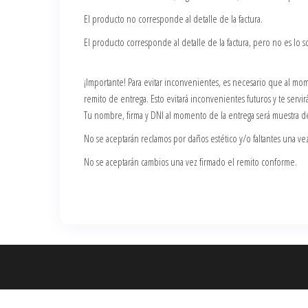
El producto no corresponde al detalle de la factura.
El producto corresponde al detalle de la factura, pero no es lo 
¡Importante! Para evitar inconvenientes, es necesario que al mo
remito de entrega. Esto evitará inconvenientes futuros y te servir
Tu nombre, firma y DNI al momento de la entrega será muestra d
No se aceptarán reclamos por daños estético y/o faltantes una ve
No se aceptarán cambios una vez firmado el remito conforme.