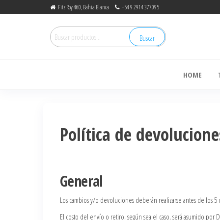
Fitz Roy 460, Bahia Blanca
+54 9 2914 377095
Buscar
de
HOME
Política de devolucion
General
Los cambios y/o devoluciones deberán realizarse antes de los 5 
El costo del envío o retiro, según sea el caso, será asumido po