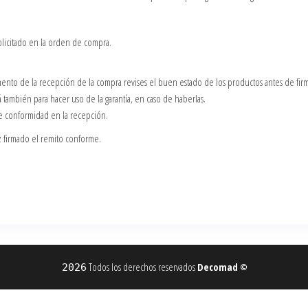
solicitado en la orden de compra.
mento de la recepción de la compra revises el buen estado de los productos antes de firm
á también para hacer uso de la garantía, en caso de haberlas.
e conformidad en la recepción.
z firmado el remito conforme.
Todos los derechos reservados
Decomad
2026
©