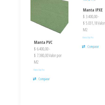
Manta IPXE
$
3.400,00
-
$
5.031,18
Valor
M2
Mantas Bajo Piso
Manta PVC
Comparar
$
6.400,00
-
$
7.380,00
Valor por
M2
Mantas Bajo Piso
Comparar