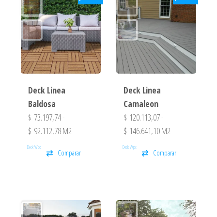
Deck Linea
Deck Linea
Baldosa
Camaleon
$
73.197,74
-
$
120.113,07
-
$
92.112,78
M2
$
146.641,10
M2
Deck Wpc
Deck Wpc
Comparar
Comparar