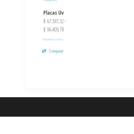
Placas Uv
$
67.387,32
-
$
96.409,78
Revestimientos de Interior
Comparar