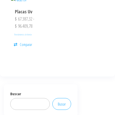
Placas Uv
$
67.387,32
-
$
96.409,78
Revestimientos de Interior
Comparar
Buscar
Buscar