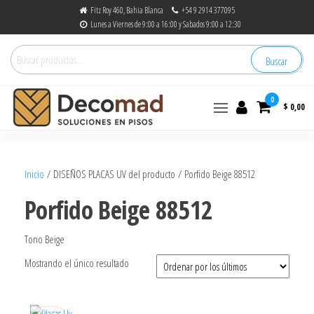
Fitz Roy 460, Bahia Blanca
+54 9 2914 377095
Lunes a Viernes de 9:00 a 16:00 y Sabados 9:00 a 12:30
Buscar
0
$ 0,00
decomad
Soluciones en Pisos
Inicio
/ DISEÑOS PLACAS UV del producto / Porfido Beige 88512
Porfido Beige 88512
Tono Beige
Mostrando el único resultado