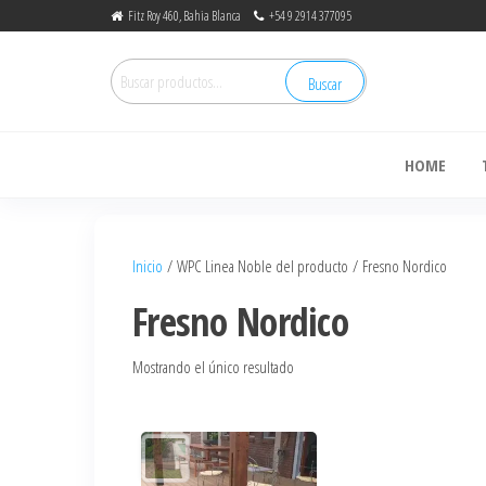
Fitz Roy 460, Bahia Blanca
+54 9 2914 377095
Buscar
de
HOME
Inicio
/ WPC Linea Noble del producto / Fresno Nordico
Fresno Nordico
Mostrando el único resultado