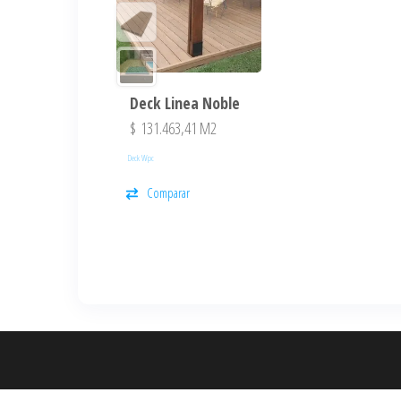
Deck Linea Noble
$
131.463,41
M2
Deck Wpc
Comparar