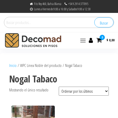
Fitz Roy 460, Bahia Blanca
+54 9 2914 377095
Lunes a Viernes de 9:00 a 16:00 y Sabados 9:00 a 12:30
Buscar
0
$ 0,00
decomad
Soluciones en Pisos
Inicio
/ WPC Linea Noble del producto / Nogal Tabaco
Nogal Tabaco
Mostrando el único resultado