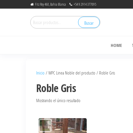
Fitz Roy 460, Bahia Blanca
+54 9 2914 377095
Buscar
de
HOME
Inicio
/ WPC Linea Noble del producto / Roble Gris
Roble Gris
Mostrando el único resultado