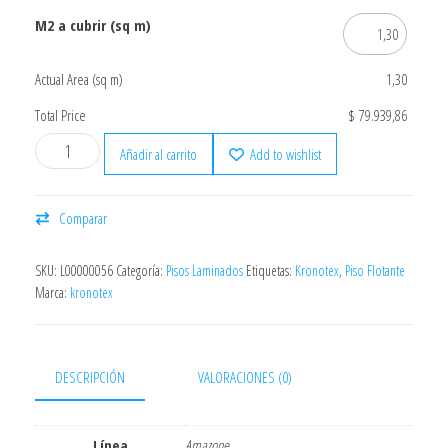
M2 a cubrir (sq m)
Actual Area (sq m)
1,30
Total Price
$ 79.939,86
Añadir al carrito
Add to wishlist
Comparar
SKU:
L00000056
Categoría:
Pisos Laminados
Etiquetas:
Kronotex
,
Piso Flotante
Marca:
kronotex
DESCRIPCIÓN
VALORACIONES (0)
Línea
Amazone