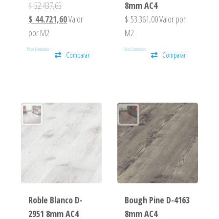
$
52.437,65
8mm AC4
$
44.721,60
Valor
$
53.361,00
Valor por
por M2
M2
Pisos Laminados
Pisos Laminados
Comparar
Comparar
Roble Blanco D-
Bough Pine D-4163
2951 8mm AC4
8mm AC4