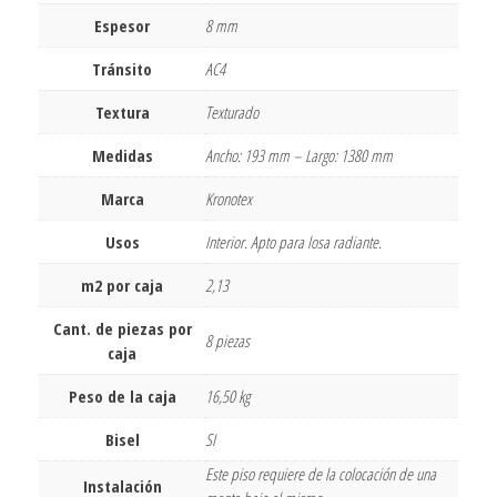
Espesor
8 mm
Tránsito
AC4
Textura
Texturado
Medidas
Ancho: 193 mm – Largo: 1380 mm
Marca
Kronotex
Usos
Interior. Apto para losa radiante.
m2 por caja
2,13
Cant. de piezas por
8 piezas
caja
Peso de la caja
16,50 kg
Bisel
SI
Este piso requiere de la colocación de una
Instalación