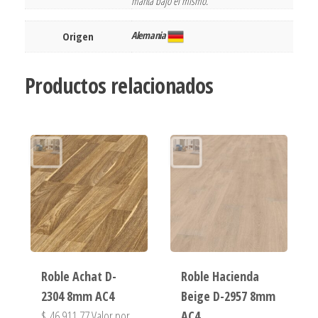
manta bajo el mismo.
Alemania
Origen
Productos relacionados
Roble Achat D-
Roble Hacienda
2304 8mm AC4
Beige D-2957 8mm
$
46.911,77
Valor por
AC4