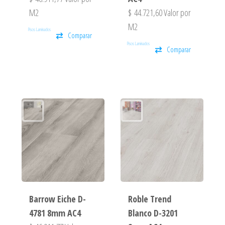
M2
$
44.721,60
Valor por
M2
Pisos Laminados
Comparar
Pisos Laminados
Comparar
Barrow Eiche D-
Roble Trend
4781 8mm AC4
Blanco D-3201