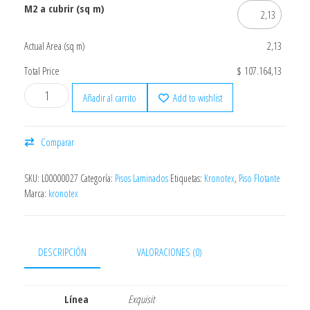
M2 a cubrir (sq m)
Actual Area (sq m)
2,13
Total Price
$ 107.164,13
Añadir al carrito
Add to wishlist
Comparar
SKU:
L00000027
Categoría:
Pisos Laminados
Etiquetas:
Kronotex
,
Piso Flotante
Marca:
kronotex
DESCRIPCIÓN
VALORACIONES (0)
Línea
Exquisit