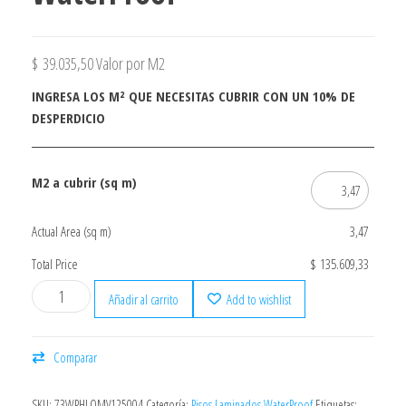
$
39.035,50
Valor por M2
INGRESA LOS M² QUE NECESITAS CUBRIR CON UN 10% DE
DESPERDICIO
M2 a cubrir (sq m)
Actual Area (sq m)
3,47
Total Price
$ 135.609,33
Añadir al carrito
Add to wishlist
Comparar
SKU:
73WPHLOMV125004
Categoría:
Pisos Laminados WaterProof
Etiquetas: