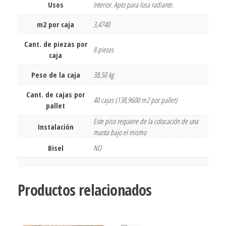
Usos
Interior. Apto para losa radiante.
m2 por caja
3,4740
Cant. de piezas por
8 piezas
caja
Peso de la caja
38,50 kg
Cant. de cajas por
40 cajas (138,9600 m2 por pallet)
pallet
Este piso requiere de la colocación de una
Instalación
manta bajo el mismo
Bisel
NO
Productos relacionados