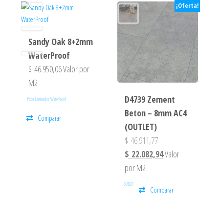
¡Oferta!
Sandy Oak 8+2mm
WaterProof
$
46.950,06
Valor por
M2
D4739 Zement
Pisos Laminados WaterProof
Beton – 8mm AC4
Comparar
(OUTLET)
$
46.911,77
$
22.082,94
Valor
por M2
OUTLET
Comparar