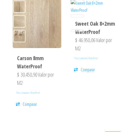
Sweet Oak 8+2mm
WaterProof
$
46.950,06
Valor por
M2
Carson 8mm
Pisos Laminados WaterProof
WaterProof
Comparar
$
30.450,90
Valor por
M2
Pisos Laminados WaterProof
Comparar