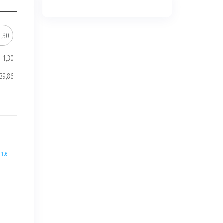
1,30
939,86
ante