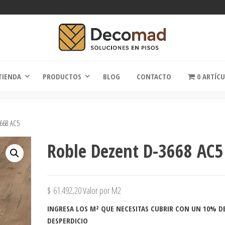
comad
Soluciones en Pisos
TIENDA
PRODUCTOS
BLOG
CONTACTO
0 ARTÍC
668 AC5
Roble Dezent D-3668 AC5
$
61.492,20
Valor por M2
INGRESA LOS M² QUE NECESITAS CUBRIR CON UN 10% D
DESPERDICIO