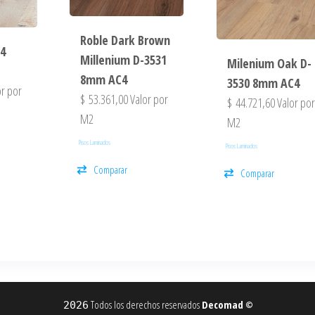
Roble Dark Brown
4
Millenium D-3531
Milenium Oak D-
8mm AC4
3530 8mm AC4
r por
$
53.361,00
Valor por
$
44.721,60
Valor po
M2
M2
Pisos Laminados
Pisos Laminados
Comparar
Comparar
Todos los derechos reservados
Decomad
2026
©