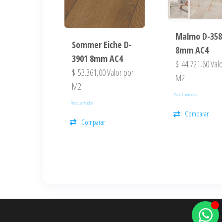
Malmo D-358
Sommer Eiche D-
8mm AC4
3901 8mm AC4
$
44.721,60
Valo
$
53.361,00
Valor por
M2
M2
Pisos Laminados
Pisos Laminados
Comparar
Comparar