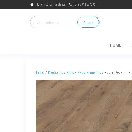
Fitz Roy 460, Bahia Blanca
+54 9 2914 377095
Buscar
de
HOME
Inicio
/
Productos
/
Pisos
/
Pisos Laminados
/ Roble Dezent D-3