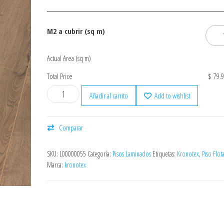
M2 a cubrir (sq m)
Actual Area (sq m)
Total Price
$ 79.
Añadir al carrito
Add to wishlist
Comparar
SKU:
L00000055
Categoría:
Pisos Laminados
Etiquetas:
Kronotex
,
Piso Flot
Marca:
kronotex