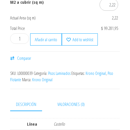
M2 a cubrir (sq m)
Actual Area (sq m)
2,22
Total Price
$ 99.281,95
Añadir al carrito
Add to wishlist
Comparar
SKU:
L00000039
Categoría:
Pisos Laminados
Etiquetas:
Krono Original
,
Piso
Flotante
Marca:
Krono Original
DESCRIPCIÓN
VALORACIONES (0)
Línea
Castello