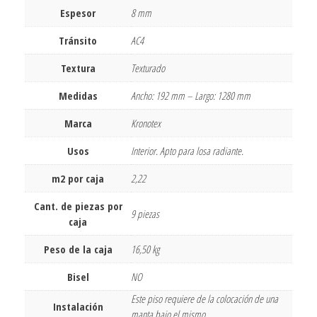
Espesor
8 mm
Tránsito
AC4
Textura
Texturado
Medidas
Ancho: 192 mm – Largo: 1280 mm
Marca
Kronotex
Usos
Interior. Apto para losa radiante.
m2 por caja
2,22
Cant. de piezas por
9 piezas
caja
Peso de la caja
16,50 kg
Bisel
NO
Este piso requiere de la colocación de una
Instalación
manta bajo el mismo.