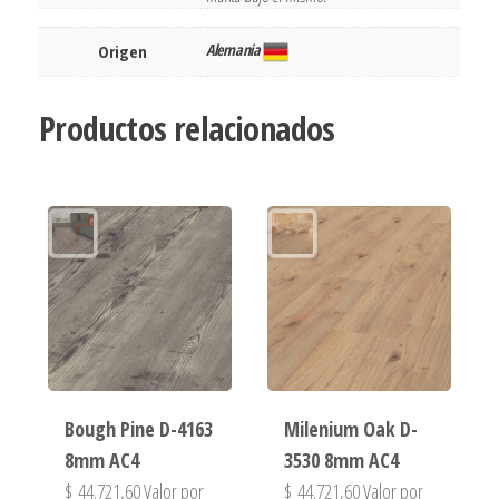
Alemania
Origen
Productos relacionados
Bough Pine D-4163
Milenium Oak D-
8mm AC4
3530 8mm AC4
$
44.721,60
Valor por
$
44.721,60
Valor por