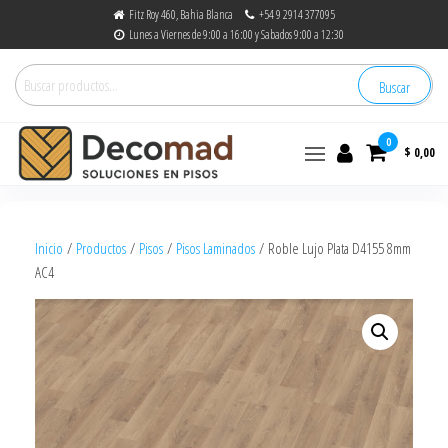
Fitz Roy 460, Bahia Blanca
+54 9 2914 377095
Lunes a Viernes de 9:00 a 16:00 y Sabados 9:00 a 12:30
Buscar
0
$ 0,00
decomad
Soluciones en Pisos
Inicio
/
Productos
/
Pisos
/
Pisos Laminados
/ Roble Lujo Plata D4155 8mm
AC4