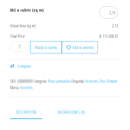
M2 a cubrir (sq m)
Actual Area (sq m)
2,13
Total Price
$ 113.658,93
Añadir al carrito
Add to wishlist
Comparar
SKU:
L00000009
Categoría:
Pisos Laminados
Etiquetas:
Kronotex
,
Piso Flotante
Marca:
kronotex
DESCRIPCIÓN
VALORACIONES (0)