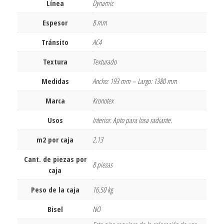
Línea
Dynamic
Espesor
8 mm
Tránsito
AC4
Textura
Texturado
Medidas
Ancho: 193 mm – Largo: 1380 mm
Marca
Kronotex
Usos
Interior. Apto para losa radiante.
m2 por caja
2,13
Cant. de piezas por
8 piezas
caja
Peso de la caja
16,50 kg
Bisel
NO