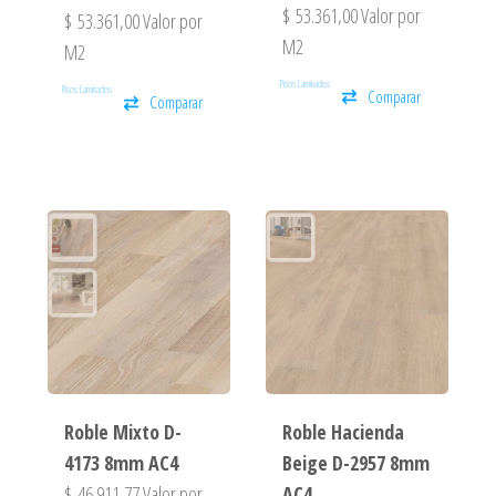
$
53.361,00
Valor por
$
53.361,00
Valor por
M2
M2
Pisos Laminados
Pisos Laminados
Comparar
Comparar
Roble Mixto D-
Roble Hacienda
4173 8mm AC4
Beige D-2957 8mm
$
46.911,77
Valor por
AC4