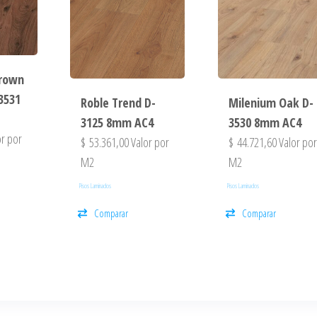
Brown
3531
Roble Trend D-
Milenium Oak D-
3125 8mm AC4
3530 8mm AC4
r por
$
53.361,00
Valor por
$
44.721,60
Valor po
M2
M2
Pisos Laminados
Pisos Laminados
Comparar
Comparar