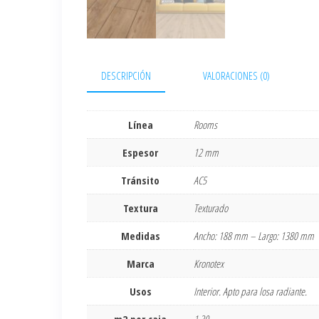
DESCRIPCIÓN
VALORACIONES (0)
Línea
Rooms
Espesor
12 mm
Tránsito
AC5
Textura
Texturado
Medidas
Ancho: 188 mm – Largo: 1380 mm
Marca
Kronotex
Usos
Interior. Apto para losa radiante.
m2 por caja
1,30