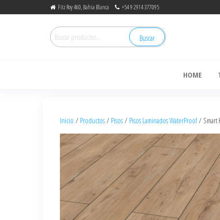
Fitz Roy 460, Bahia Blanca
+54 9 2914 377095
Buscar
de
HOME
Inicio
/
Productos
/
Pisos
/
Pisos Laminados WaterProof
/ Smart 