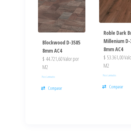
Roble Dark 
Millenium D-
Blockwood D-3585
8mm AC4
8mm AC4
$
53.361,00
Valo
$
44.721,60
Valor por
M2
M2
Pisos Laminados
Pisos Laminados
Comparar
Comparar