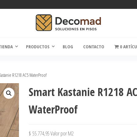
comad
Soluciones en Pisos
TIENDA
PRODUCTOS
BLOG
CONTACTO
0 ARTÍC
Kastanie R1218 AC5 WaterProof
Smart Kastanie R1218 A
WaterProof
$
55.774,95
Valor por M2