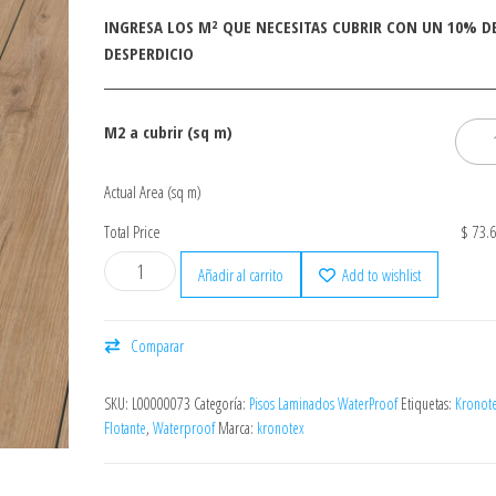
INGRESA LOS M² QUE NECESITAS CUBRIR CON UN 10% D
DESPERDICIO
M2 a cubrir (sq m)
Actual Area (sq m)
Total Price
$ 73.
Añadir al carrito
Add to wishlist
Comparar
SKU:
L00000073
Categoría:
Pisos Laminados WaterProof
Etiquetas:
Kronot
Flotante
,
Waterproof
Marca:
kronotex