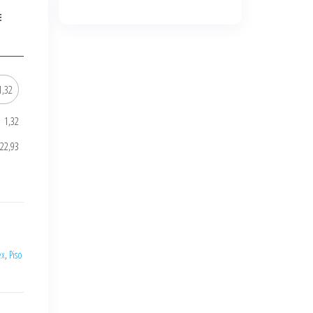
E
1,32
622,93
ex
,
Piso