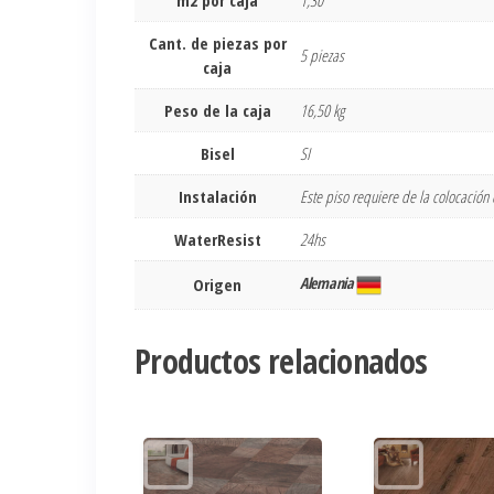
Cant. de piezas por
5 piezas
caja
Peso de la caja
16,50 kg
Bisel
SI
Instalación
Este piso requiere de la colocació
WaterResist
24hs
Alemania
Origen
Productos relacionados