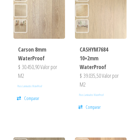
Carson 8mm
CASHYM7684
WaterProof
10+2mm
$
30.450,90
Valor por
WaterProof
M2
$
39.035,50
Valor por
M2
Pisos Laminados WaterProof
Pisos Laminados WaterProof
Comparar
Comparar