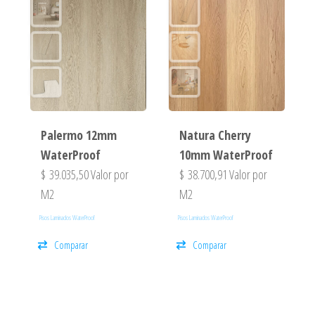
Palermo 12mm
Natura Cherry
WaterProof
10mm WaterProof
$
39.035,50
Valor por
$
38.700,91
Valor por
M2
M2
Pisos Laminados WaterProof
Pisos Laminados WaterProof
Comparar
Comparar