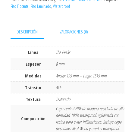
Piso Flotante
,
Piso Laminado
,
Waterproof
DESCRIPCIÓN
VALORACIONES (0)
Línea
The Peaks
Espesor
8 mm
Medidas
Ancho: 195 mm – Largo: 1515 mm
Tránsito
AC5
Textura
Texturado
Capa central HDF de madera reciclada de alta
densidad 100% waterproof, aglutinada con
Composición
resina para evitar infiltraciones. Incluye capa
decorativa Real Wood y overlay waterproof.