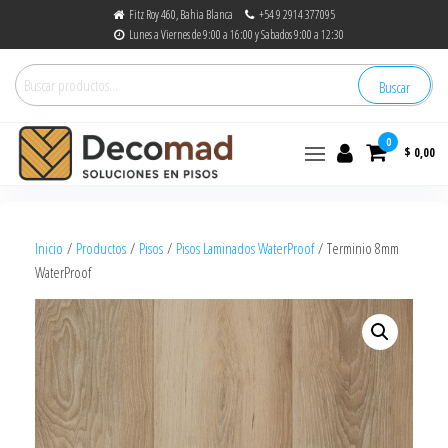
Fitz Roy 460, Bahia Blanca
+54 9 2914 377095
Lunes a Viernes de 9:00 a 16:00 y Sabados 9:00 a 12:30
Buscar
0
$ 0,00
decomad
Soluciones en Pisos
Inicio
/
Productos
/
Pisos
/
Pisos Laminados WaterProof
/ Terminio 8mm
WaterProof