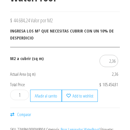
$
44.684,24
Valor por M2
INGRESA LOS M² QUE NECESITAS CUBRIR CON UN 10% DE
DESPERDICIO
M2 a cubrir (sq m)
Actual Area (sq m)
2,36
Total Price
$ 105.454,81
Añadir al carrito
Add to wishlist
Comparar
SKU:
73WPHL0000WP004
Categoría:
Pisos Laminados WaterProof
Etiquetas: