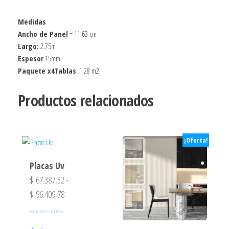
Medidas
Ancho de Panel
= 11.63 cm
Largo:
2.75m
Espesor
15mm
Paquete x4Tablas
: 1,28 m2
Productos relacionados
¡Oferta!
Placas Uv
$
67.387,32
-
$
96.409,78
Revestimientos de Interior