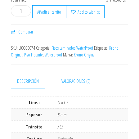
Añadir al carrito
Add to wishlist
Comparar
SKU:
L00000074
Categoría:
Pisos Laminados WaterProof
Etiquetas:
Krono
Original
,
Piso Flotante
,
Waterproof
Marca:
Krono Original
DESCRIPCIÓN
VALORACIONES (0)
Línea
O.R.C.A
Espesor
8 mm
Tránsito
AC5
Textura
Texturado