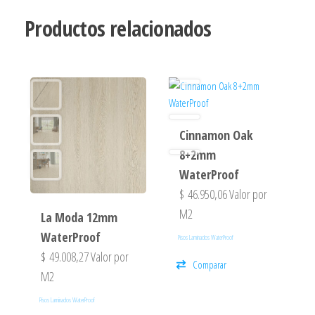
Productos relacionados
Cinnamon Oak
8+2mm
WaterProof
$
46.950,06
Valor por
M2
La Moda 12mm
WaterProof
Pisos Laminados WaterProof
$
49.008,27
Valor por
Comparar
M2
Pisos Laminados WaterProof