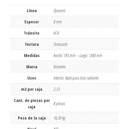
Línea
Dynamic
Espesor
8 mm
Tránsito
AC4
Textura
Texturado
Medidas
Ancho: 193 mm – Largo: 1380 mm
Marca
Kronotex
Usos
Interior. Apto para losa radiante.
m2 por caja
2,13
Cant. de piezas por
8 piezas
caja
Peso de la caja
16,50 kg