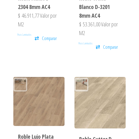
2304 8mm AC4
Blanco D-3201
$
46.911,77
Valor por
8mm AC4
M2
$
53.361,00
Valor por
M2
Pisos Laminados
Comparar
Pisos Laminados
Comparar
Roble Lujo Plata
Roble Cutter D-