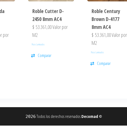
nda
Roble Cutter D-
Roble Century
2450 8mm AC4
Brown D-4177
$
53.361,00
Valor por
8mm AC4
r por
M2
$
53.361,00
Valor po
M2
Pisos Laminados
Pisos Laminados
Comparar
Comparar
Todos los derechos reservados
Decomad
2026
©