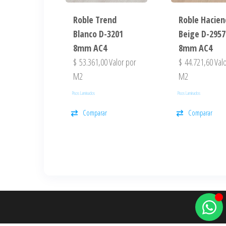
Roble Trend
Roble Hacie
Blanco D-3201
Beige D-2957
8mm AC4
8mm AC4
$
53.361,00
Valor por
$
44.721,60
Valo
M2
M2
Pisos Laminados
Pisos Laminados
Comparar
Comparar