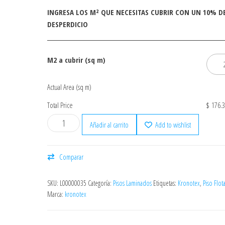
INGRESA LOS M² QUE NECESITAS CUBRIR CON UN 10% D
DESPERDICIO
M2 a cubrir (sq m)
Actual Area (sq m)
Total Price
$ 176.3
Añadir al carrito
Add to wishlist
Comparar
SKU:
L00000035
Categoría:
Pisos Laminados
Etiquetas:
Kronotex
,
Piso Flot
Marca:
kronotex