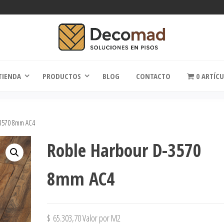
comad
Soluciones en Pisos
TIENDA
PRODUCTOS
BLOG
CONTACTO
0 ARTÍC
3570 8mm AC4
Roble Harbour D-3570
8mm AC4
$
65.303,70
Valor por M2