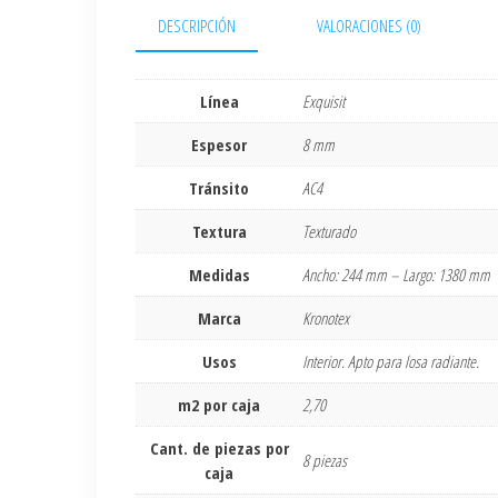
DESCRIPCIÓN
VALORACIONES (0)
Línea
Exquisit
Espesor
8 mm
Tránsito
AC4
Textura
Texturado
Medidas
Ancho: 244 mm – Largo: 1380 mm
Marca
Kronotex
Usos
Interior. Apto para losa radiante.
m2 por caja
2,70
Cant. de piezas por
8 piezas
caja