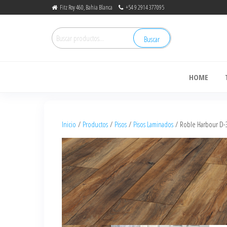
Fitz Roy 460, Bahia Blanca
+54 9 2914 377095
Buscar
de
HOME
Inicio
/
Productos
/
Pisos
/
Pisos Laminados
/ Roble Harbour D-