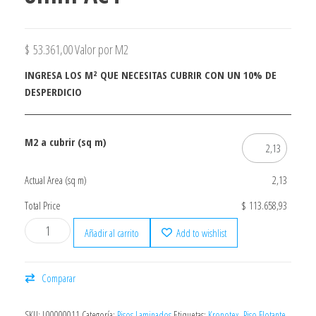
$
53.361,00
Valor por M2
INGRESA LOS M² QUE NECESITAS CUBRIR CON UN 10% DE
DESPERDICIO
M2 a cubrir (sq m)
Actual Area (sq m)
2,13
Total Price
$ 113.658,93
Añadir al carrito
Add to wishlist
Comparar
SKU:
L00000011
Categoría:
Pisos Laminados
Etiquetas:
Kronotex
,
Piso Flotante