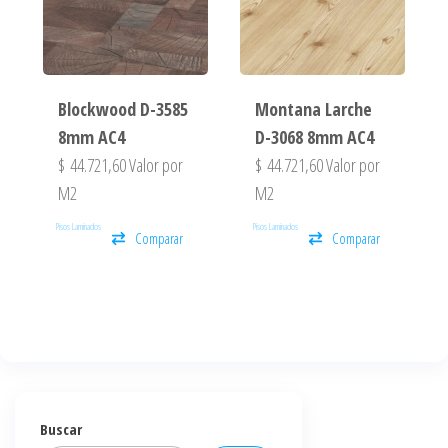
Blockwood D-3585
Montana Larche
8mm AC4
D-3068 8mm AC4
$
44.721,60
Valor por
$
44.721,60
Valor por
M2
M2
Pisos Laminados
Pisos Laminados
Comparar
Comparar
Buscar