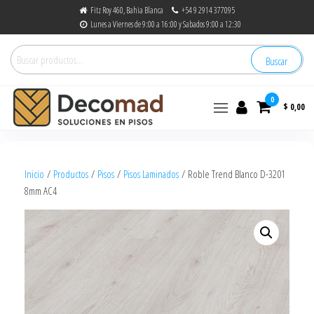
Fitz Roy 460, Bahia Blanca
+54 9 2914 377095
Lunes a Viernes de 9:00 a 16:00 y Sabados 9:00 a 12:30
Buscar
0
$ 0,00
decomad
Soluciones en Pisos
Inicio
/
Productos
/
Pisos
/
Pisos Laminados
/ Roble Trend Blanco D-3201
8mm AC4