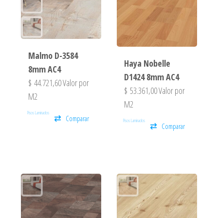
Malmo D-3584
Haya Nobelle
8mm AC4
D1424 8mm AC4
$
44.721,60
Valor por
$
53.361,00
Valor por
M2
M2
Pisos Laminados
Comparar
Pisos Laminados
Comparar