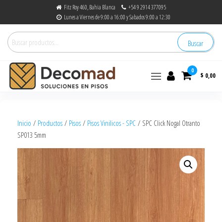
Fitz Roy 460, Bahia Blanca
+54 9 2914 377095
Lunes a Viernes de 9:00 a 16:00 y Sabados 9:00 a 12:30
Buscar
0
$ 0,00
decomad
Soluciones en Pisos
Inicio
/
Productos
/
Pisos
/
Pisos Vinilicos - SPC
/ SPC Click Nogal Otranto
SP013 5mm