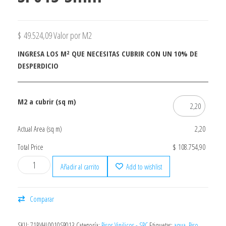
$
49.524,09
Valor por M2
INGRESA LOS M² QUE NECESITAS CUBRIR CON UN 10% DE
DESPERDICIO
M2 a cubrir (sq m)
Actual Area (sq m)
2,20
Total Price
$ 108.754,90
Añadir al carrito
Add to wishlist
Comparar
SKU:
71RVHL0010SP013
Categoría:
Pisos Vinilicos - SPC
Etiquetas:
aqua
,
Piso