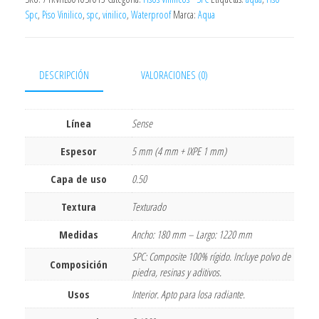
Spc
,
Piso Vinilico
,
spc
,
vinilico
,
Waterproof
Marca:
Aqua
DESCRIPCIÓN
VALORACIONES (0)
Línea
Sense
Espesor
5 mm (4 mm + IXPE 1 mm)
Capa de uso
0.50
Textura
Texturado
Medidas
Ancho: 180 mm – Largo: 1220 mm
SPC: Composite 100% rígido. Incluye polvo de
Composición
piedra, resinas y aditivos.
Usos
Interior. Apto para losa radiante.