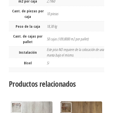
m2 por caja
2,1960
Cant. de piezas por
10 piezas
caja
Peso de la caja
18,38 kg
Cant. de cajas por
50 cajas (109,8000 m2 por pallet)
pallet
Este piso NO requiere de la colocación de una
Instalación
manta bajo el mismo.
Bisel
Si
Productos relacionados