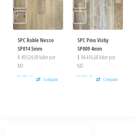
SPC Roble Nesso
SPC Pino Visby
SP014 5mm
SP009 4mm
$
49.524,09
Valor por
$
44.416,68
Valor por
M2
M2
Pisos Vinilicos - SPC
Pisos Vinilicos - SPC
Comparar
Comparar