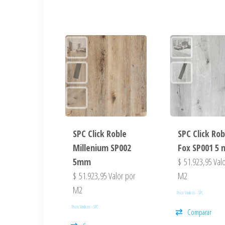
SPC Click Roble
SPC Click Rob
Millenium SP002
Fox SP001 5
5mm
$
51.923,95
Valo
$
51.923,95
Valor por
M2
M2
Pisos Vinilicos - SPC
Pisos Vinilicos - SPC
Comparar