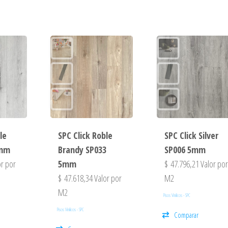
le
SPC Click Roble
SPC Click Silver
 mm
Brandy SP033
SP006 5mm
r por
5mm
$
47.796,21
Valor po
$
47.618,34
Valor por
M2
M2
Pisos Vinilicos - SPC
Pisos Vinilicos - SPC
Comparar