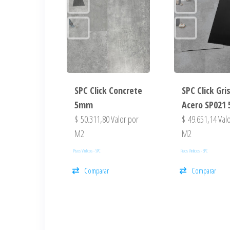
SPC Click Concrete
SPC Click Gri
5mm
Acero SP021
$
50.311,80
Valor por
$
49.651,14
Valo
M2
M2
Pisos Vinilicos - SPC
Pisos Vinilicos - SPC
Comparar
Comparar