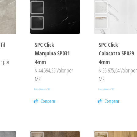
fil
SPC Click
SPC Click
Marquina SP031
Calacatta SP029
r por
4mm
4mm
$
44.594,55
Valor por
$
35.675,64
Valor po
M2
M2
Pisos Vinilicos - SPC
Pisos Vinilicos - SPC
Comparar
Comparar