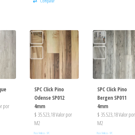
Comparar
que
SPC Click Pino
SPC Click Pino
Odense SP012
Bergen SP011
r por
4mm
4mm
$
35.523,18
Valor por
$
35.523,18
Valor po
M2
M2
Pisos Vinilicos - SPC
Pisos Vinilicos - SPC