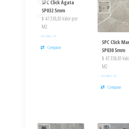
SPC Click Ágata
SP032 5mm
$
47.338,83
Valor por
M2
Pisos Vinilicos - SPC
SPC Click Mar
Comparar
SP030 5mm
$
47.338,83
Valo
M2
Pisos Vinilicos - SPC
Comparar