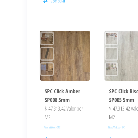
Comparar
SPC Click Amber
SPC Click Bis
SP008 5mm
SP005 5mm
$
47.313,42
Valor por
$
47.313,42
Valo
M2
M2
Pisos Vinilicos - SPC
Pisos Vinilicos - SPC