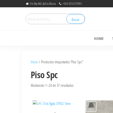
Fitz Roy 460, Bahia Blanca
+54 9 2914 377095
Buscar
de
HOME
Inicio
/ Productos etiquetados “Piso Spc”
Piso Spc
Mostrando 1–24 de 37 resultados