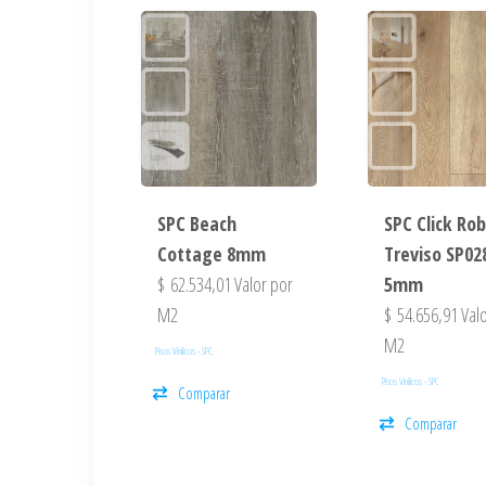
SPC Beach
SPC Click Rob
Cottage 8mm
Treviso SP02
$
62.534,01
Valor por
5mm
M2
$
54.656,91
Valo
M2
Pisos Vinilicos - SPC
Pisos Vinilicos - SPC
Comparar
Comparar