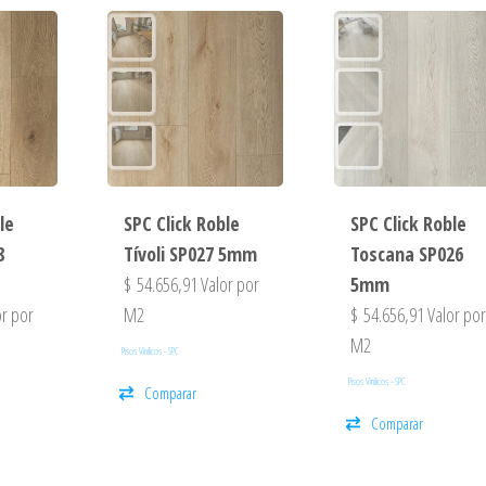
le
SPC Click Roble
SPC Click Roble
8
Tívoli SP027 5mm
Toscana SP026
$
54.656,91
Valor por
5mm
r por
M2
$
54.656,91
Valor po
M2
Pisos Vinilicos - SPC
Pisos Vinilicos - SPC
Comparar
Comparar