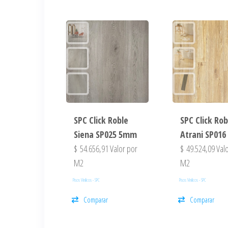
SPC Click Roble
SPC Click Rob
Siena SP025 5mm
Atrani SP01
$
54.656,91
Valor por
$
49.524,09
Valo
M2
M2
Pisos Vinilicos - SPC
Pisos Vinilicos - SPC
Comparar
Comparar