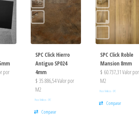
s
SPC Click Hierro
SPC Click Roble
 5mm
Antiguo SP024
Mansion 8mm
r por
4mm
$
60.737,31
Valor po
$
35.886,54
Valor por
M2
M2
Pisos Vinilicos - SPC
Pisos Vinilicos - SPC
Comparar
Comparar