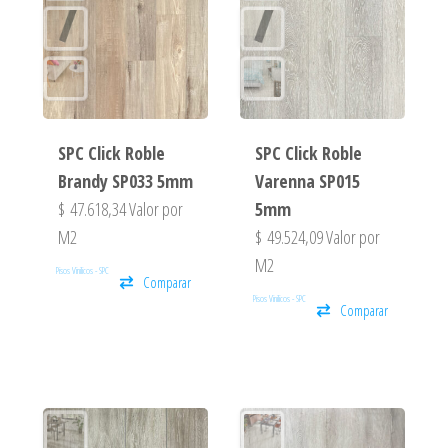
SPC Click Roble
SPC Click Roble
Brandy SP033 5mm
Varenna SP015
$
47.618,34
Valor por
5mm
M2
$
49.524,09
Valor por
M2
Pisos Vinilicos - SPC
Comparar
Pisos Vinilicos - SPC
Comparar