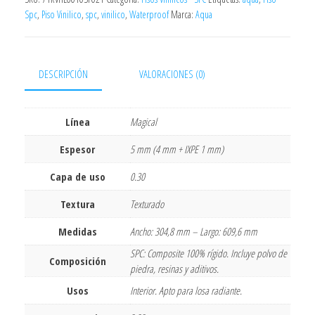
Spc
,
Piso Vinilico
,
spc
,
vinilico
,
Waterproof
Marca:
Aqua
DESCRIPCIÓN
VALORACIONES (0)
Línea
Magical
Espesor
5 mm (4 mm + IXPE 1 mm)
Capa de uso
0.30
Textura
Texturado
Medidas
Ancho: 304,8 mm – Largo: 609,6 mm
SPC: Composite 100% rígido. Incluye polvo de
Composición
piedra, resinas y aditivos.
Usos
Interior. Apto para losa radiante.