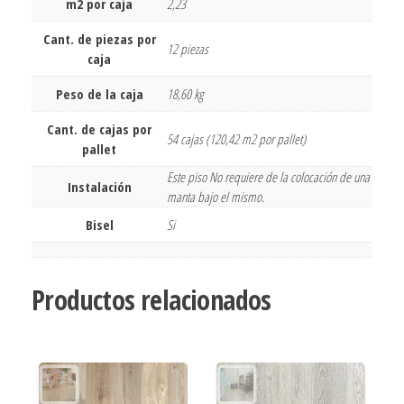
m2 por caja
2,23
Cant. de piezas por
12 piezas
caja
Peso de la caja
18,60 kg
Cant. de cajas por
54 cajas (120,42 m2 por pallet)
pallet
Este piso No requiere de la colocación de una
Instalación
manta bajo el mismo.
Bisel
Si
Productos relacionados