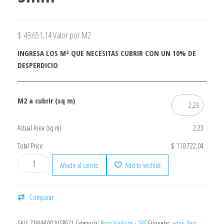
$
49.651,14
Valor por M2
INGRESA LOS M² QUE NECESITAS CUBRIR CON UN 10% DE
DESPERDICIO
M2 a cubrir (sq m)
Actual Area (sq m)
2,23
Total Price
$ 110.722,04
Añadir al carrito
Add to wishlist
Comparar
SKU:
71RVHL0010SP021
Categoría:
Pisos Vinilicos - SPC
Etiquetas:
aqua
,
Piso