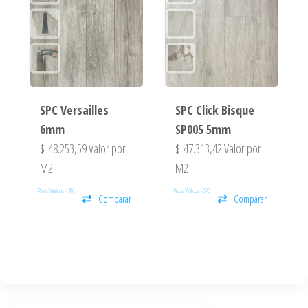
SPC Versailles
SPC Click Bisque
6mm
SP005 5mm
$
48.253,59
Valor por
$
47.313,42
Valor por
M2
M2
Pisos Vinilicos - SPC
Pisos Vinilicos - SPC
Comparar
Comparar