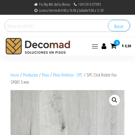
Fitz Roy 460, Bahia Blanca
+54 9 2914 377095
Lunes a Viernes de 9:00 a 16:00 y Sabados 9:00 a 12:30
Buscar
0
$ 0,00
decomad
Soluciones en Pisos
Inicio
/
Productos
/
Pisos
/
Pisos Vinilicos - SPC
/ SPC Click Roble Fox
SP001 5 mm