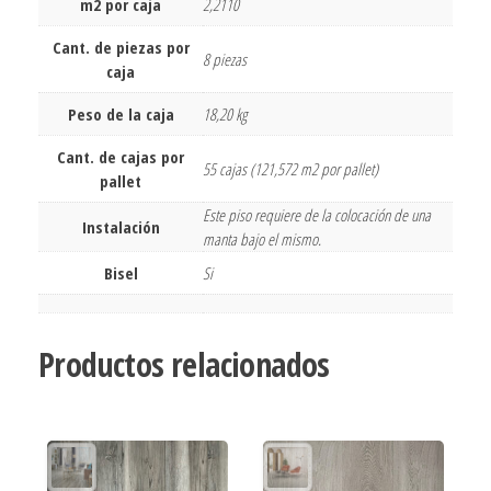
m2 por caja
2,2110
Cant. de piezas por
8 piezas
caja
Peso de la caja
18,20 kg
Cant. de cajas por
55 cajas (121,572 m2 por pallet)
pallet
Este piso requiere de la colocación de una
Instalación
manta bajo el mismo.
Bisel
Si
Productos relacionados