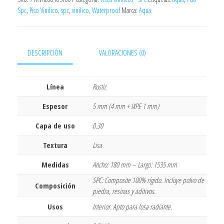
Spc
,
Piso Vinilico
,
spc
,
vinilico
,
Waterproof
Marca:
Aqua
DESCRIPCIÓN
VALORACIONES (0)
Línea
Rustic
Espesor
5 mm (4 mm + IXPE 1 mm)
Capa de uso
0.30
Textura
Lisa
Medidas
Ancho: 180 mm – Largo: 1535 mm
SPC: Composite 100% rígido. Incluye polvo de
Composición
piedra, resinas y aditivos.
Usos
Interior. Apto para losa radiante.