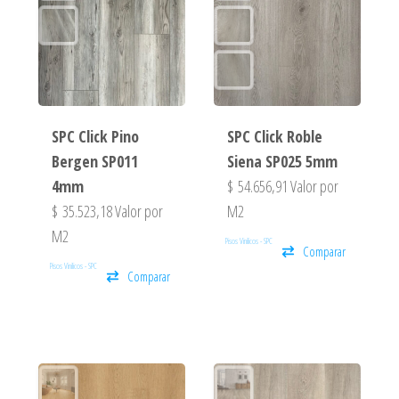
SPC Click Pino
SPC Click Roble
Bergen SP011
Siena SP025 5mm
4mm
$
54.656,91
Valor por
$
35.523,18
Valor por
M2
M2
Pisos Vinilicos - SPC
Comparar
Pisos Vinilicos - SPC
Comparar