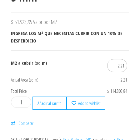
$
51.923,95
Valor por M2
INGRESA LOS M² QUE NECESITAS CUBRIR CON UN 10% DE
DESPERDICIO
M2 a cubrir (sq m)
Actual Area (sq m)
2,21
Total Price
$ 114.803,84
Añadir al carrito
Add to wishlist
Comparar
SKU:
71RVHL0010SP001
Categoría:
Pisos Vinilicos - SPC
Etiquetas:
aqua
,
Piso