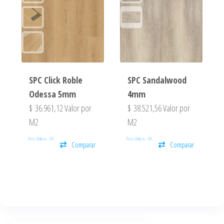
SPC Click Roble
SPC Sandalwood
Odessa 5mm
4mm
$
36.961,12
Valor por
$
38.521,56
Valor por
M2
M2
Pisos Vinilicos - SPC
Pisos Vinilicos - SPC
Comparar
Comparar