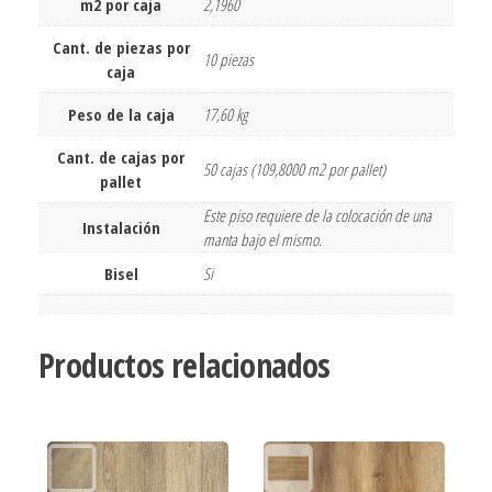
m2 por caja
2,1960
Cant. de piezas por
10 piezas
caja
Peso de la caja
17,60 kg
Cant. de cajas por
50 cajas (109,8000 m2 por pallet)
pallet
Este piso requiere de la colocación de una
Instalación
manta bajo el mismo.
Bisel
Si
Productos relacionados