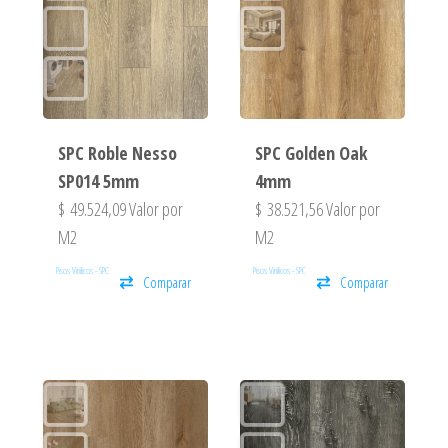
SPC Roble Nesso
SPC Golden Oak
SP014 5mm
4mm
$
49.524,09
Valor por
$
38.521,56
Valor por
M2
M2
Pisos Vinilicos - SPC
Pisos Vinilicos - SPC
Comparar
Comparar