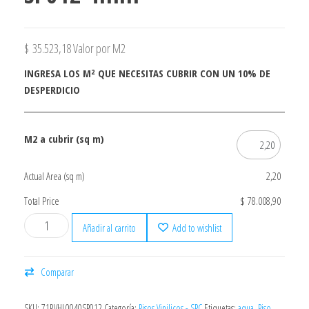
$
35.523,18
Valor por M2
INGRESA LOS M² QUE NECESITAS CUBRIR CON UN 10% DE
DESPERDICIO
M2 a cubrir (sq m)
Actual Area (sq m)
2,20
Total Price
$ 78.008,90
Añadir al carrito
Add to wishlist
Comparar
SKU:
71RVHL0040SP012
Categoría:
Pisos Vinilicos - SPC
Etiquetas:
aqua
,
Piso