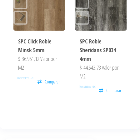
SPC Click Roble
SPC Roble
Minsk 5mm
Sheridans SP034
$
36.961,12
Valor por
4mm
M2
$
44.543,73
Valor por
M2
Pisos Vinilicos - SPC
Comparar
Pisos Vinilicos - SPC
Comparar