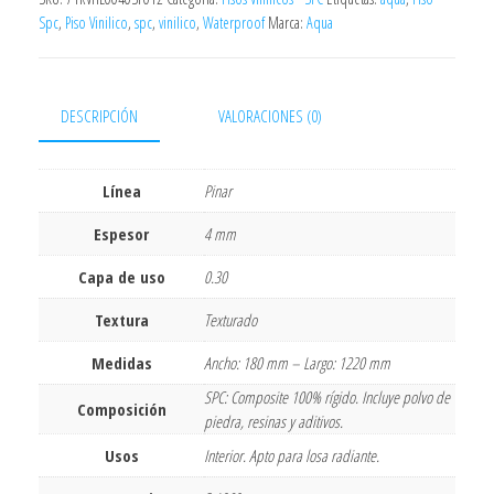
Spc
,
Piso Vinilico
,
spc
,
vinilico
,
Waterproof
Marca:
Aqua
DESCRIPCIÓN
VALORACIONES (0)
Línea
Pinar
Espesor
4 mm
Capa de uso
0.30
Textura
Texturado
Medidas
Ancho: 180 mm – Largo: 1220 mm
SPC: Composite 100% rígido. Incluye polvo de
Composición
piedra, resinas y aditivos.
Usos
Interior. Apto para losa radiante.