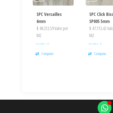
SPC Versailles
SPC Click Bis
6mm
SP005 5mm
$
48.253,59
Valor por
$
47.313,42
Valo
M2
M2
Pisos Vinilicos - SPC
Pisos Vinilicos - SPC
Comparar
Comparar