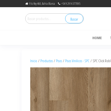
Fitz Roy 460, Bahia Blanca
+54 9 2914 377095
Buscar
de
HOME
Inicio
/
Productos
/
Pisos
/
Pisos Vinilicos - SPC
/ SPC Click Rob