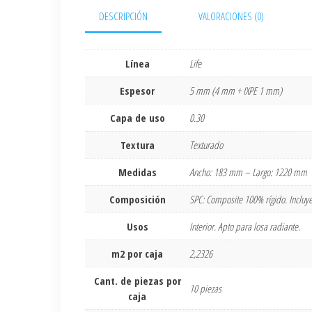
DESCRIPCIÓN
VALORACIONES (0)
Línea
Life
Espesor
5 mm (4 mm + IXPE 1 mm)
Capa de uso
0.30
Textura
Texturado
Medidas
Ancho: 183 mm – Largo: 1220 mm
Composición
SPC: Composite 100% rígido. Incluye 
Usos
Interior. Apto para losa radiante.
m2 por caja
2,2326
Cant. de piezas por
10 piezas
caja