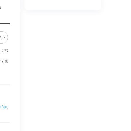
E
2,23
519,40
o Spc
,