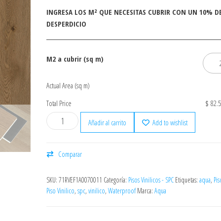
INGRESA LOS M² QUE NECESITAS CUBRIR CON UN 10% D
DESPERDICIO
M2 a cubrir (sq m)
Actual Area (sq m)
Total Price
$ 82.
Añadir al carrito
Add to wishlist
Comparar
SKU:
71RVEF1A0070011
Categoría:
Pisos Vinilicos - SPC
Etiquetas:
aqua
,
Pis
Piso Vinilico
,
spc
,
vinilico
,
Waterproof
Marca:
Aqua