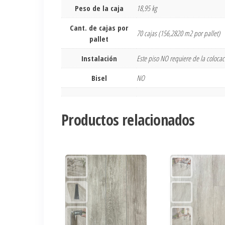
Peso de la caja
18,95 kg
Cant. de cajas por
70 cajas (156,2820 m2 por pallet)
pallet
Instalación
Este piso NO requiere de la coloca
Bisel
NO
Productos relacionados