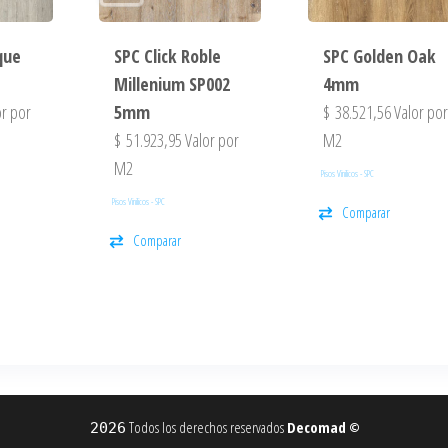
que
SPC Click Roble
SPC Golden Oak
Millenium SP002
4mm
r por
5mm
$
38.521,56
Valor po
$
51.923,95
Valor por
M2
M2
Pisos Vinilicos - SPC
Pisos Vinilicos - SPC
Comparar
Comparar
Todos los derechos reservados
Decomad
2026
©