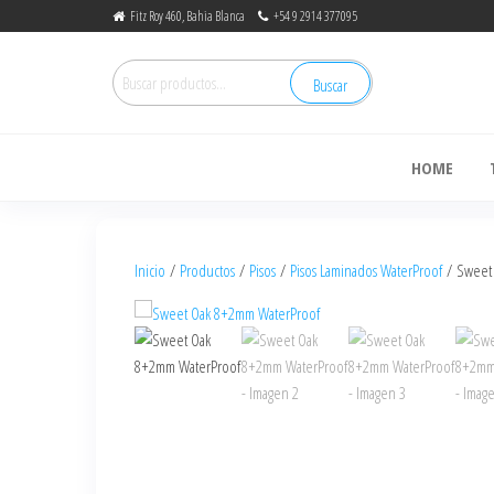
Fitz Roy 460, Bahia Blanca
+54 9 2914 377095
Buscar
de
HOME
Inicio
/
Productos
/
Pisos
/
Pisos Laminados WaterProof
/ Sweet