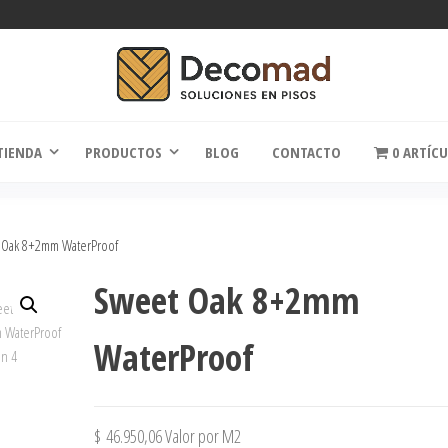
comad
Soluciones en Pisos
TIENDA
PRODUCTOS
BLOG
CONTACTO
0 ARTÍC
 Oak 8+2mm WaterProof
Sweet Oak 8+2mm
WaterProof
$
46.950,06
Valor por M2