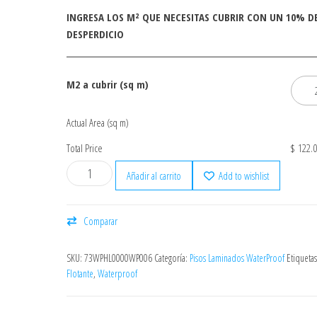
INGRESA LOS M² QUE NECESITAS CUBRIR CON UN 10% D
DESPERDICIO
M2 a cubrir (sq m)
Actual Area (sq m)
Total Price
$ 122.0
Añadir al carrito
Add to wishlist
Comparar
SKU:
73WPHL0000WP006
Categoría:
Pisos Laminados WaterProof
Etiqueta
Flotante
,
Waterproof