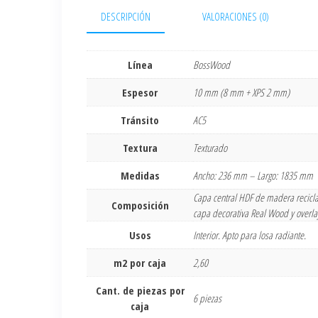
DESCRIPCIÓN
VALORACIONES (0)
Línea
BossWood
Espesor
10 mm (8 mm + XPS 2 mm)
Tránsito
AC5
Textura
Texturado
Medidas
Ancho: 236 mm – Largo: 1835 mm
Capa central HDF de madera reciclad
Composición
capa decorativa Real Wood y overla
Usos
Interior. Apto para losa radiante.
m2 por caja
2,60
Cant. de piezas por
6 piezas
caja