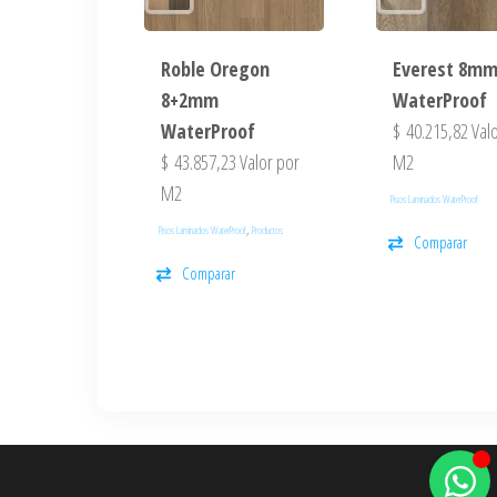
Roble Oregon
Everest 8m
8+2mm
WaterProof
WaterProof
$
40.215,82
Valo
$
43.857,23
Valor por
M2
M2
Pisos Laminados WaterProof
,
Pisos Laminados WaterProof
Productos
Comparar
Comparar