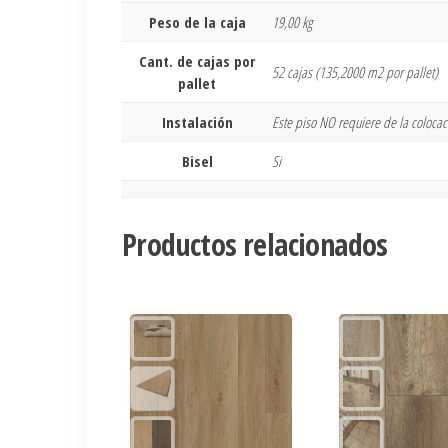
Peso de la caja
19,00 kg
Cant. de cajas por
52 cajas (135,2000 m2 por pallet)
pallet
Instalación
Este piso NO requiere de la coloca
Bisel
Si
Productos relacionados