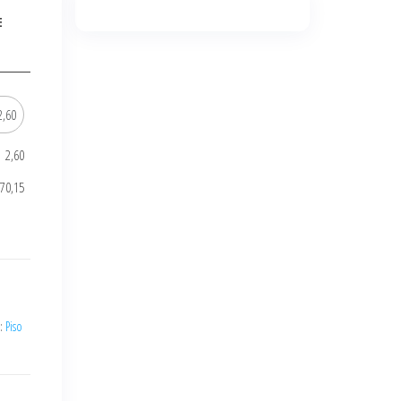
E
2,60
70,15
s:
Piso