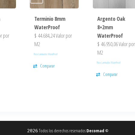
m
Terminio 8mm
Argento Oak
WaterProof
8+2mm
r por
$
44.684,24
Valor por
WaterProof
M2
$
46.950,06
Valor po
M2
Pisos Laminados WaterProof
Pisos Laminados WaterProof
Comparar
Comparar
Todos los derechos reservados
Decomad
2026
©