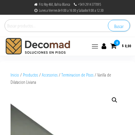
Fitz Roy 460, Bahia Blanca
+54 9 2914 377095
Lunes a Viernes de 9:00 a 16:00 y Sabados 9:00 a 12:30
Buscar
0
$ 0,00
decomad
Soluciones en Pisos
Inicio
/
Productos
/
Accesorios
/
Terminacion de Pisos
/ Varilla de
Dilatacion Liviana